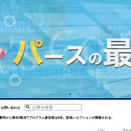
お問い合わせ
豪州から第40期JETプログラム参加者は6名。歓送レセプションが開催される。
くらし
グル