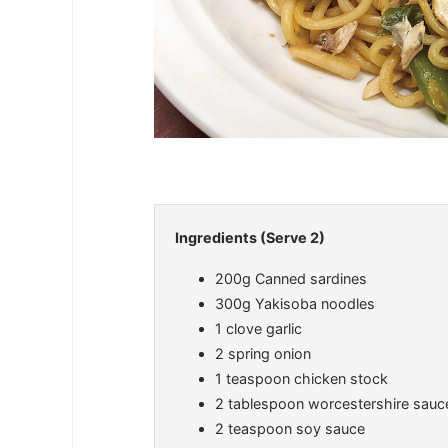
Ingredients (Serve 2)
200g Canned sardines
300g Yakisoba noodles
1 clove garlic
2 spring onion
1 teaspoon chicken stock
2 tablespoon worcestershire sauc
2 teaspoon soy sauce