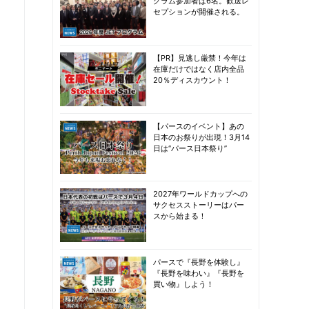
グラム参加者は6名。歓送レ
セプションが開催される。
【PR】見逃し厳禁！今年は
在庫だけではなく店内全品
20％ディスカウント！
【パースのイベント】あの
日本のお祭りが出現！3月14
日は“パース日本祭り”
2027年ワールドカップへの
サクセスストーリーはパー
スから始まる！
パースで『長野を体験し』
『長野を味わい』『長野を
買い物』しよう！