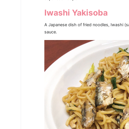
Iwashi Yakisoba
A Japanese dish of fried noodles, Iwashi (s
sauce.