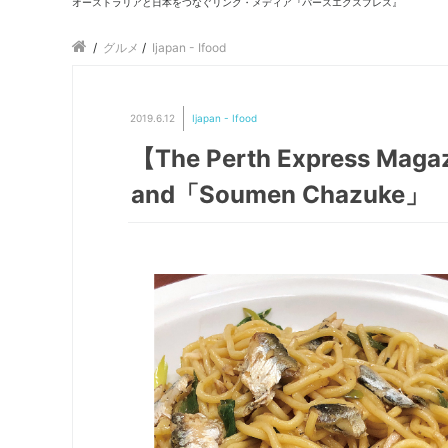
オーストラリアと日本をつなぐリンク・メディア『パースエクスプレス』
/
グルメ
/
Ijapan - Ifood
2019.6.12
Ijapan - Ifood
【The Perth Express Maga
and「Soumen Chazuke」