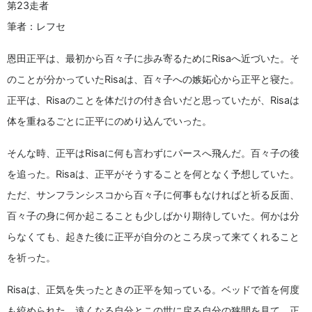
第23走者
筆者：レフセ
恩田正平は、最初から百々子に歩み寄るためにRisaへ近づいた。そ
のことが分かっていたRisaは、百々子への嫉妬心から正平と寝た。
正平は、Risaのことを体だけの付き合いだと思っていたが、Risaは
体を重ねるごとに正平にのめり込んでいった。
そんな時、正平はRisaに何も言わずにパースへ飛んだ。百々子の後
を追った。Risaは、正平がそうすることを何となく予想していた。
ただ、サンフランシスコから百々子に何事もなければと祈る反面、
百々子の身に何か起こることも少しばかり期待していた。何かは分
らなくても、起きた後に正平が自分のところ戻って来てくれること
を祈った。
Risaは、正気を失ったときの正平を知っている。ベッドで首を何度
も絞められた。遠くなる自分とこの世に戻る自分の狭間を見て、正