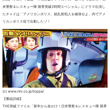
米警察＆レスキュー隊 限界突破2時間スペシャル』にドラマ出演し
たチャドは「アメリカンポリス、銃乱射犯人を確保せよ」内でアメ
リカンポリス役で出動したゾ！
(c) www.ntv.co.jp/toppa/
【番組詳細】
THE突破ファイル「新年から命がけ！日米警察＆レスキュー隊 限界