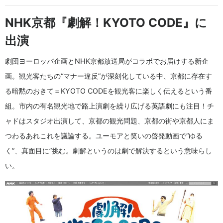
NHK京都『劇解！KYOTO CODE』に
出演
劇団ヨーロッパ企画とNHK京都放送局がコラボでお届けする新企
画。観光客たちの“マナー違反”が深刻化している中、京都に存在す
る暗黙のおきて＝KYOTO CODEを観光客に楽しく伝えるという番
組。市内の有名観光地で路上演劇を繰り広げる英語劇にも注目！チ
ャドはスタジオ出演して、京都の観光問題、京都の街や京都人にま
つわるあれこれを議論する。ユーモアと笑いの啓発動画で“ゆる
く”、真面目に”挑む。劇解というのは劇で解決するという意味らし
い。