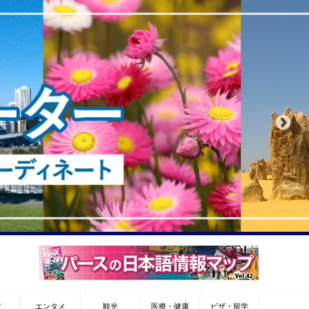
メ
エンタメ
観光
医療・健康
ビザ・留学