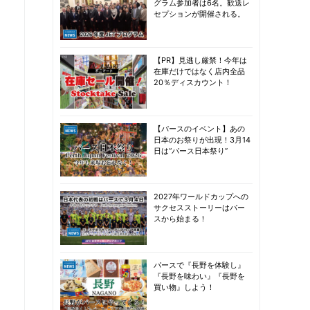
グラム参加者は6名。歓送レ
セプションが開催される。
【PR】見逃し厳禁！今年は
在庫だけではなく店内全品
20％ディスカウント！
【パースのイベント】あの
日本のお祭りが出現！3月14
日は“パース日本祭り”
2027年ワールドカップへの
サクセスストーリーはパー
スから始まる！
パースで『長野を体験し』
『長野を味わい』『長野を
買い物』しよう！