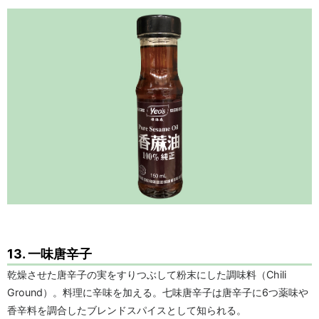
13. 一味唐辛子
乾燥させた唐辛子の実をすりつぶして粉末にした調味料（Chili
Ground）。料理に辛味を加える。七味唐辛子は唐辛子に6つ薬味や
香辛料を調合したブレンドスパイスとして知られる。