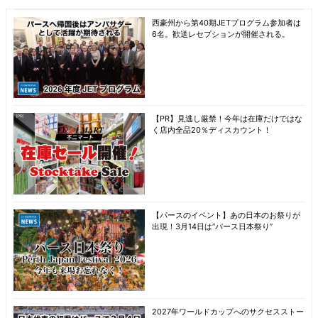
西豪州から第40期JETプログラム参加者は
6名。歓送レセプションが開催される。
【PR】見逃し厳禁！今年は在庫だけではな
く店内全品20％ディスカウント！
【パースのイベント】あの日本のお祭りが
出現！3月14日は“パース日本祭り”
2027年ワールドカップへのサクセスストー