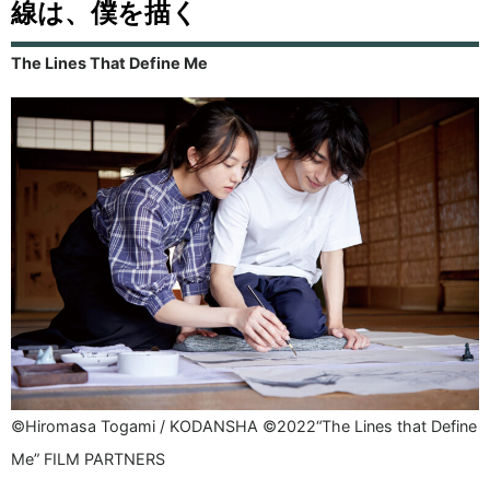
線は、僕を描く
The Lines That Define Me
©Hiromasa Togami / KODANSHA ©2022“The Lines that Define
Me” FILM PARTNERS