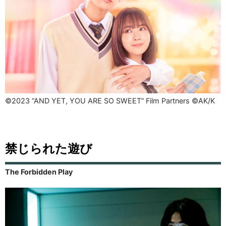
©2023 “AND YET, YOU ARE SO SWEET” Film Partners ©AK/K
禁じられた遊び
The Forbidden Play