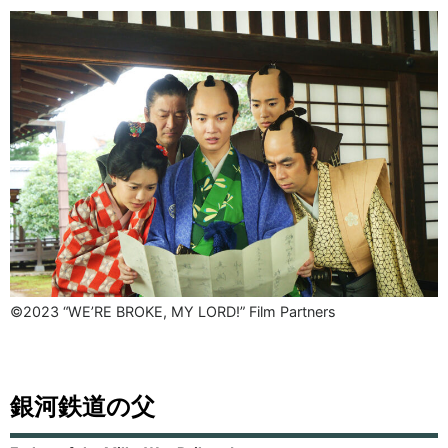
©2023 “WE’RE BROKE, MY LORD!” Film Partners
銀河鉄道の父