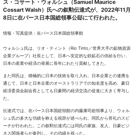
ス・コサート・ウォルシュ（Samuel Maurice
Cossart Walsh）氏への叙勲伝達式が、2022年11月
8日に在パース日本国総領事公邸にて行われた。
情報・写真提供：在パース日本国総領事館
ウォルシュ氏は、リオ・ティント（Rio Tinto／世界大手の鉱物資源
企業グループ）社長として、日本へ安定的な鉄鉱石の供給を行い、
日本の産業や経済の発展に長年にわたり貢献してきた。
また同氏は、積極的に日本の技術を取り入れ、日本企業との連携を
通じて、日本と日本企業のオーストラリアでの知名度を高め、豪日
経済委員会副会長としても日豪間の経済交流の促進に大きく寄与し
た。
伝達式では、在パース日本国総領館の内藤康司総領事より、ウォル
シュ氏の多大な功績を称える祝辞が述べられ、同氏から答礼のスピ
ーチが行われた。この叙勲伝達式には同氏の家族、友人、日豪ビジ
ネス関係者らが参列し、その功績を祝った。