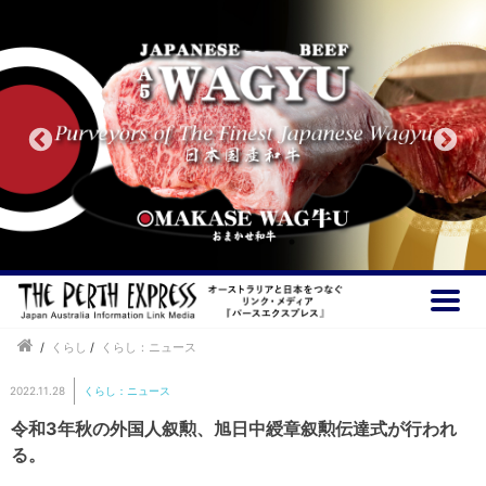
/
くらし
/
くらし：ニュース
2022.11.28
くらし：ニュース
令和3年秋の外国人叙勲、旭日中綬章叙勲伝達式が行われ
る。