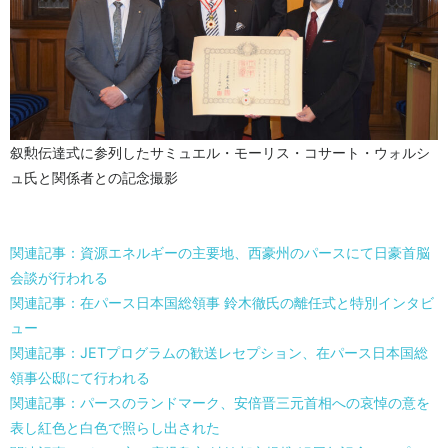
叙勲伝達式に参列したサミュエル・モーリス・コサート・ウォルシ
ュ氏と関係者との記念撮影
関連記事：資源エネルギーの主要地、西豪州のパースにて日豪首脳
会談が行われる
関連記事：在パース日本国総領事 鈴木徹氏の離任式と特別インタビ
ュー
関連記事：JETプログラムの歓送レセプション、在パース日本国総
領事公邸にて行われる
関連記事：パースのランドマーク、安倍晋三元首相への哀悼の意を
表し紅色と白色で照らし出された