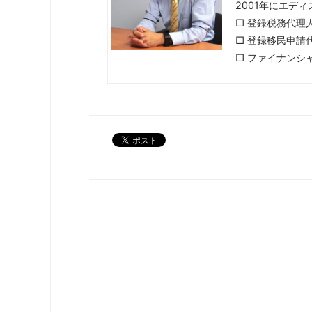
2001年にエデ
□ 登録税務代理人
□ 登録移民申請代理
□ ファイナンシ