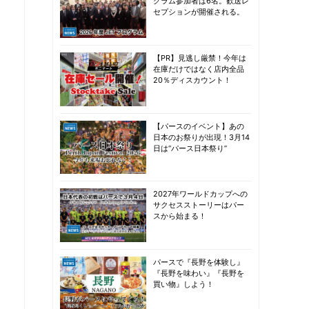
グラム参加者は6名。歓送レ
セプションが開催される。
【PR】見逃し厳禁！今年は
在庫だけではなく店内全品
20％ディスカウント！
【パースのイベント】あの
日本のお祭りが出現！3月14
日は“パース日本祭り”
2027年ワールドカップへの
サクセスストーリーはパー
スから始まる！
パースで『長野を体験し』
『長野を味わい』『長野を
買い物』しよう！