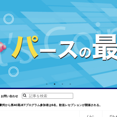
お問い合わせ
豪州から第40期JETプログラム参加者は6名。歓送レセプションが開催される。
くらし
グル