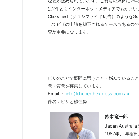
などが認められています。これらの媒体に2件
は2件ともインターネットメディアでもかまいません。ただ
Classified（クラシファイド広告）のような
してビザの申請を却下されるケースもあるので、Lab
査が重要になります。
ビザのことで疑問に思うこと・悩んでいること
問・質問を募集しています。
Email ：
info@theperthexpress.com.au
件名：ビザと移住係
鈴木 竜一郎
Japan Australi
1987年、 早稲