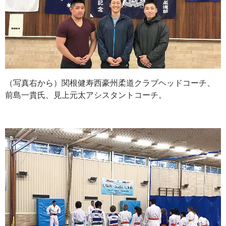
（写真右から）関根健寿西豪州柔道クラブヘッドコーチ、
前島一貴氏、見上元太アシスタントコーチ。