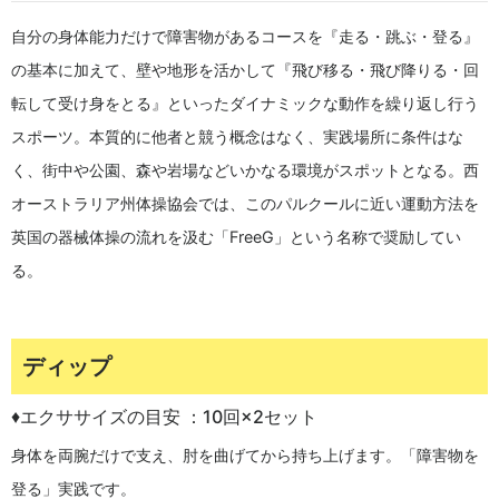
自分の身体能力だけで障害物があるコースを『走る・跳ぶ・登る』
の基本に加えて、壁や地形を活かして『飛び移る・飛び降りる・回
転して受け身をとる』といったダイナミックな動作を繰り返し行う
スポーツ。本質的に他者と競う概念はなく、実践場所に条件はな
く、街中や公園、森や岩場などいかなる環境がスポットとなる。西
オーストラリア州体操協会では、このパルクールに近い運動方法を
英国の器械体操の流れを汲む「FreeG」という名称で奨励してい
る。
ディップ
♦エクササイズの目安 ：10回×2セット
身体を両腕だけで支え、肘を曲げてから持ち上げます。「障害物を
登る」実践です。