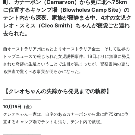
町、カナーボン（Carnarvon）から更に北へ75km
に位置するキャンプ場（Blowholes Camp Site）の
テント内から深夜、家族が寝静まる中、4才の女児ク
レオ・スミス（Cleo Smith）ちゃんが寝袋ごと連れ
去られた。
西オーストラリア州はもとよりオーストラリア全土、そして世界の
トップニュースで報じられた女児誘拐事件。18日ぶりに無事に発見
された奇跡の生還ということで注目が集まったが、警察当局の更な
る捜査で驚くべき事実が明らかになった。
【クレオちゃんの失踪から発見までの軌跡】
—————————
10月15日（金）
クレオちゃん一家は、自宅のあるカナーボンから北に約75kmに位
置するキャンプ場でテントを張り、テント内で就寝。
—————————