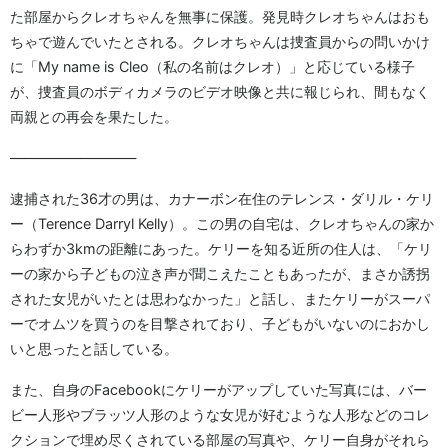
た部屋からクレオちゃんを無事に保護。発見時クレオちゃんはおも
ちゃで遊んでいたとされる。クレオちゃんは捜査員からの問いかけ
に「My name is Cleo（私の名前はクレオ）」と応じている様子
が、捜査員のボディカメラのビデオ映像と共に報じられ、間もなく
両親との再会を果たした。
—————————
逮捕された36才の男は、カナーボン在住のテレンス・ダリル・ケリ
ー（Terence Darryl Kelly）。この男の自宅は、クレオちゃんの家か
らわずか3kmの距離にあった。ケリーを知る近所の住人は、「ケリ
ーの家から子どもの泣き声が聞こえたこともあったが、まさか誘拐
された女児がいたとは思わなかった」と話し、またケリーがスーパ
ーでオムツを買うのを目撃されており、子どもがいないのにおかし
いと思ったと話している。
また、自身のFacebookにケリーがアップしていた写真には、バー
ビー人形やブラッツ人形のような女児が好むような人形などのコレ
クションで埋め尽くされている部屋の写真や、ケリー自身がそれら