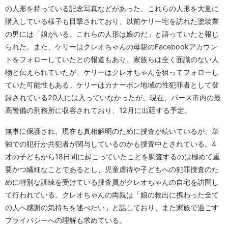
の人形を持っている記念写真などがあった。これらの人形を大量に
購入している様子も目撃されており、以前ケリー宅を訪れた塗装業
の男には「娘がいる。これらの人形は娘のだ」と語っていたと報じ
られた。また、ケリーはクレオちゃんの母親のFacebookアカウン
トをフォローしていたとの報道もあり、家族らは全く面識のない人
物と伝えられていたが、ケリーはクレオちゃんを狙ってフォローし
ていた可能性もある。ケリーはカナーボン地域の性犯罪者として登
録されている20人には入っていなかったが、現在、パース市内の最
高警備の刑務所に収容されており、12月に出廷する予定。
無事に保護され、現在も真相解明のために捜査が続いているが、単
独での犯行か共犯者が関与しているのかも捜査中とされている。4
才の子どもから18日間に起こっていたことを調査するのは極めて重
要かつ繊細なことであるとし、児童虐待や子どもへの犯罪捜査のた
めに特別な訓練を受けている捜査員がクレオちゃんの自宅を訪問し
て行われている。クレオちゃんの両親は「娘の救出に携わった全て
の人へ感謝の気持ちを述べたい」と話しており、また家族で過ごす
プライバシーへの理解も求めている。