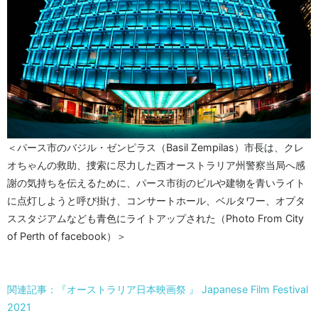
＜パース市のバジル・ゼンピラス（Basil Zempilas）市長は、クレ
オちゃんの救助、捜索に尽力した西オーストラリア州警察当局へ感
謝の気持ちを伝えるために、パース市街のビルや建物を青いライト
に点灯しようと呼び掛け、コンサートホール、ベルタワー、オプタ
ススタジアムなども青色にライトアップされた（Photo From City
of Perth of facebook）＞
関連記事：『オーストラリア日本映画祭 』 Japanese Film Festival
2021