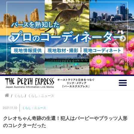
/
くらし
/
くらし：ニュース
2021.11.10
くらし：ニュース
クレオちゃん奇跡の生還！犯人はバービーやブラッツ人形
のコレクターだった