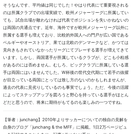
そうなんです、平均値は同じでした！やはり代表にて重要視される
のは所属クラブでの出場実績で、欧州メジャーリーグに所属してい
ても、試合出場が敵わなければ代表でポジションを失いかねないの
は両国の共通点です。近年、海外ですが欧州メジャーリーグ以外に
所属する選手も増えており、比較的外国人への門戸が広い国である
ベルギーやオーストリア、果ては北欧のデンマークなど、かつては
見向きもされていなかったリーグにてプレーする選手が増えてきて
います。しかし、両国選手が所属しているクラブが、どこも小粒感
があるのには否めません。むしろ、ビッグクラブに所属している選
手は両国にはいませんでした。W杯後の世代交代期にて若手の抜擢
が目立っている両国にとっては致し方のないのかもしれませんが、
過去の代表に見劣りしているのも事実でしょう。ただ、今後の活躍
によってステップアップを図ろうと野心を持っている選手がほとん
どだと思うので、将来に期待がもてるのも楽しみの一つですね。
【筆者：junchang】2010年よりサッカーについての独自の見解を
自身のブログ「junchang & the MFF」に掲載。1日2万ページビュ