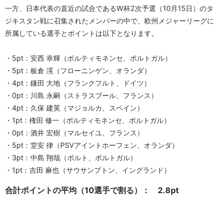
一方、日本代表の直近の試合であるW杯2次予選（10月15日）のタ
ジキスタン戦に召集されたメンバーの中で、欧州メジャーリーグに
所属している選手とポイントは以下となります。
・5pt：安西 幸輝（ポルティモネンセ、ポルトガル）
・5pt：板倉 滉（フローニンゲン、オランダ）
・4pt：鎌田 大地（フランクフルト、ドイツ）
・0pt：川島 永嗣（ストラスブール、フランス）
・4pt：久保 建英（マジョルカ、スペイン）
・1pt：権田 修一（ポルティモネンセ、ポルトガル）
・0pt：酒井 宏樹（マルセイユ、フランス）
・5pt：堂安 律（PSVアイントホーフェン、オランダ）
・3pt：中島 翔哉（ポルト、ポルトガル）
・1pt：吉田 麻也（サウサンプトン、イングランド）
合計ポイントの平均（10選手で割る）： 2.8pt