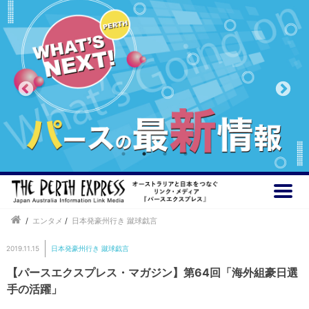
/
エンタメ
/
日本発豪州行き 蹴球戯言
2019.11.15
日本発豪州行き 蹴球戯言
【パースエクスプレス・マガジン】第64回「海外組豪日選
手の活躍」