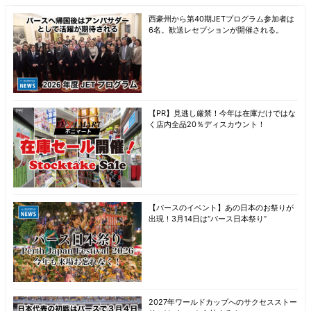
西豪州から第40期JETプログラム参加者は
6名。歓送レセプションが開催される。
【PR】見逃し厳禁！今年は在庫だけではな
く店内全品20％ディスカウント！
【パースのイベント】あの日本のお祭りが
出現！3月14日は“パース日本祭り”
2027年ワールドカップへのサクセスストー