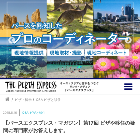
/
ビザ・留学
/
Q&A ビザと移住
2018.8.16
Q&A ビザと移住
【パースエクスプレス・マガジン】第17回 ビザや移住の疑
問に専門家がお答えします。