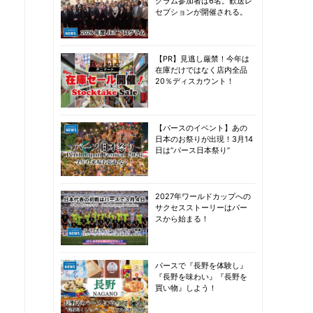
グラム参加者は6名。歓送レ
セプションが開催される。
【PR】見逃し厳禁！今年は
在庫だけではなく店内全品
20％ディスカウント！
【パースのイベント】あの
日本のお祭りが出現！3月14
日は“パース日本祭り”
2027年ワールドカップへの
サクセスストーリーはパー
スから始まる！
パースで『長野を体験し』
『長野を味わい』『長野を
買い物』しよう！