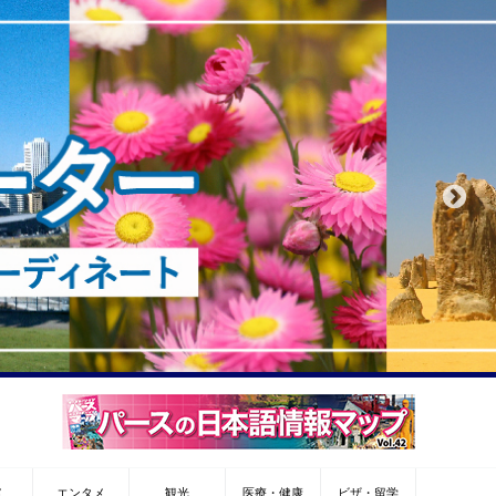
メ
エンタメ
観光
医療・健康
ビザ・留学