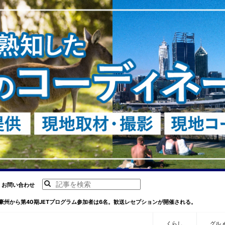
お問い合わせ
豪州から第40期JETプログラム参加者は6名。歓送レセプションが開催される。
くらし
グル