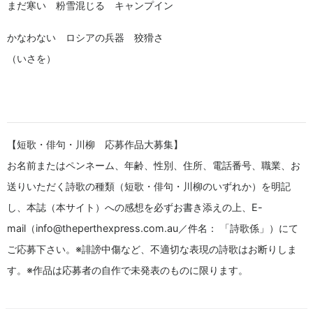
まだ寒い 粉雪混じる キャンプイン
かなわない ロシアの兵器 狡猾さ
（いさを）
【短歌・俳句・川柳 応募作品大募集】
お名前またはペンネーム、年齢、性別、住所、電話番号、職業、お
送りいただく詩歌の種類（短歌・俳句・川柳のいずれか）を明記
し、本誌（本サイト）への感想を必ずお書き添えの上、E-
mail（info@theperthexpress.com.au／件名： 「詩歌係」）にて
ご応募下さい。※誹謗中傷など、不適切な表現の詩歌はお断りしま
す。※作品は応募者の自作で未発表のものに限ります。