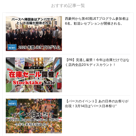
おすすめ記事一覧
西豪州から第40期JETプログラム参加者は
6名。歓送レセプションが開催される。
【PR】見逃し厳禁！今年は在庫だけではな
く店内全品20％ディスカウント！
【パースのイベント】あの日本のお祭りが
出現！3月14日は“パース日本祭り”