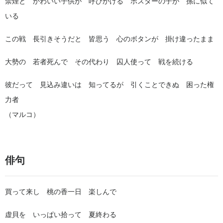
禁煙と かわいい子供が 呼びかける ポスターの子が 孫に似て
いる
この戦 長引きそうだと 皆思う 心のボタンが 掛け違ったまま
大勢の 若者死んで その代わり 囚人使って 戦を続ける
彼だって 見込み違いは 知ってるが 引くことできぬ 困った権
力者
（マルコ）
俳句
買って来し 桃の香一日 楽しんで
虚貝を いっぱい拾って 夏終わる