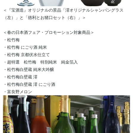
＜『宝酒造』オリジナルの景品「澪オリジナルシャンパングラス
（左）」と「徳利とお猪口セット（右）」＞
＜春の日本酒フェア・プロモーション対象商品＞
・松竹梅
・松竹梅 にごり酒 純米
・松竹梅 京都伏水仕立て
・超特選 松竹梅 特別純米 純金箔入
・松竹梅白壁蔵 純米大吟醸
・松竹梅白壁蔵 澪
・松竹梅白壁蔵 澪 にごり酒
・富良野メロン