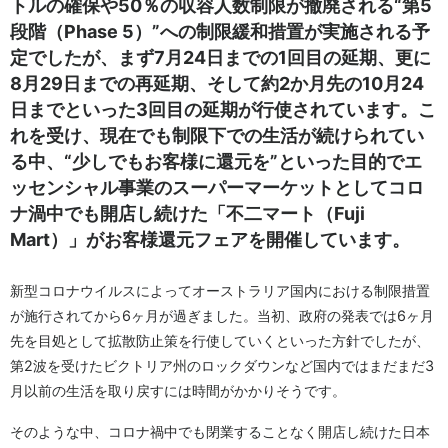
トルの確保や50％の収容人数制限が撤廃される“第5
段階（Phase 5）”への制限緩和措置が実施される予
定でしたが、まず7月24日までの1回目の延期、更に
8月29日までの再延期、そして約2か月先の10月24
日までといった3回目の延期が行使されています。こ
れを受け、現在でも制限下での生活が続けられてい
る中、“少しでもお客様に還元を”といった目的でエ
ッセンシャル事業のスーパーマーケットとしてコロ
ナ渦中でも開店し続けた「不二マート（Fuji
Mart）」がお客様還元フェアを開催しています。
新型コロナウイルスによってオーストラリア国内における制限措置
が施行されてから6ヶ月が過ぎました。当初、政府の発表では6ヶ月
先を目処として拡散防止策を行使していくといった方針でしたが、
第2波を受けたビクトリア州のロックダウンなど国内ではまだまだ3
月以前の生活を取り戻すには時間がかかりそうです。
そのような中、コロナ禍中でも閉業することなく開店し続けた日本