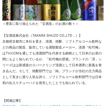
＜豊富に取り揃えられた『宝酒造』のお酒の数々＞
【宝酒造株式会社（TAKARA SHUZO CO.,LTD．）】
京都府京都市に本社を置き、清酒、焼酎、ソフトアルコール飲料な
どの商品の製造、販売している酒類製造メーカー。清酒『松竹梅』
はTVのCMを通しても清酒部門を代表する銘柄として日本のお茶の
間にもよく知られているが、『松竹梅白壁蔵』ブランドの「澪」シ
リーズはは新感覚のスパークリング清酒として日本酒界に新風を巻
き込んだ。そして、焼酎部門では「純」ブランドが当社の主力商品
として長きに渡り人気を誇り、ソフトアルコール飲料部門では日本
初の缶入りチューハイを発売したことでも知られている。
【関連記事】