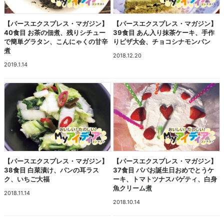
【パースエクスプレス・マガジン】
【パースエクスプレス・マガジン】
40食目 お茶の佃煮、残りシチュー
39食目 あん入り抹茶ケーキ、手作
で簡単グラタン、こんにゃくの甘辛
りピザ大会、チョコシナモンパン
煮
2018.12.20
2019.1.14
【パースエクスプレス・マガジン】
【パースエクスプレス・マガジン】
38食目 白菜漬け、パンの耳ラス
37食目 パパお誕生日おめでとうケ
ク、いちご大福
ーキ、トマトツナスパゲティ、白身
魚クリーム煮
2018.11.14
2018.10.14