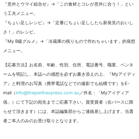
『意外とウマイ組合せ』→「この食材とコレが意外に合う！」とい
う工夫メニュー。
『ちょい足しレシピ』→「定番にちょい足ししたら新発見のおいし
さ！」のレシピ。
『My B級グルメ』→「冷蔵庫の残りもので作れちゃいます」的発想
メニュー。
【応募方法】お名前、年齢、性別、住所、電話番号、職業、ペンネ
ームを明記し、本誌への感想を必ずお書き添えの上、『Myアイディ
ア』と料理のお写真（携帯電話などでの撮影でも結構です）をE-
mail（
info@theperthexpress.com.au
／件名：「Myアイディア
係」）にて下記の宛先までご応募下さい。賞受賞者（在パースに限
らせて頂きます）には、本誌編集部からご連絡差し上げます。当選
者ご本人のみのお受け取りとなります。