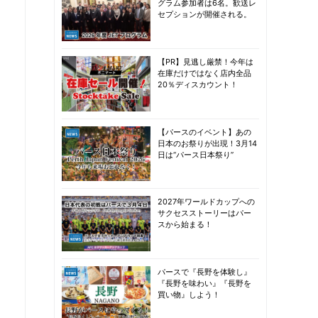
グラム参加者は6名。歓送レ
セプションが開催される。
【PR】見逃し厳禁！今年は
在庫だけではなく店内全品
20％ディスカウント！
【パースのイベント】あの
日本のお祭りが出現！3月14
日は“パース日本祭り”
2027年ワールドカップへの
サクセスストーリーはパー
スから始まる！
パースで『長野を体験し』
『長野を味わい』『長野を
買い物』しよう！