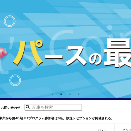
お問い合わせ
豪州から第40期JETプログラム参加者は6名。歓送レセプションが開催される。
くらし
グル