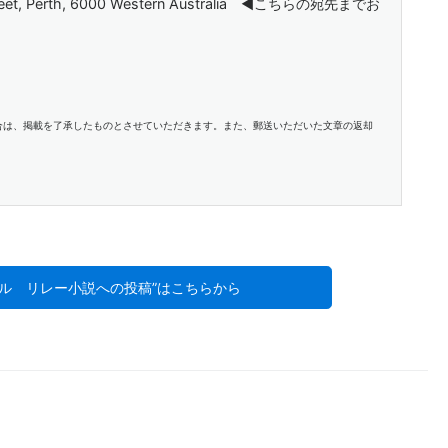
et, Perth, 6000 Western Australia ◀︎こちらの宛先までお
合は、掲載を了承したものとさせていただきます。また、郵送いただいた文章の返却
ズル リレー小説への投稿”はこちらから