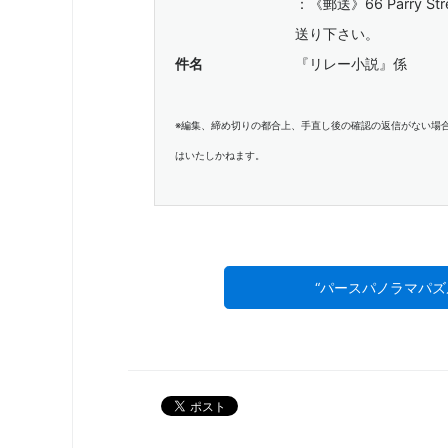
：《郵送》66 Parry Stre
送り下さい。
件名
『リレー小説』係
※編集、締め切りの都合上、手直し後の確認の返信がない場
はいたしかねます。
“パースパノラマパ